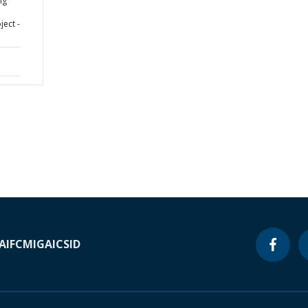
ng
ect -
A
IFC
MIGA
ICSID