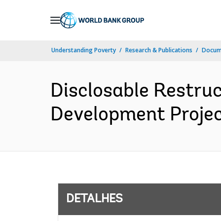
Skip
to
Main
Understanding Poverty
Research & Publications
Docume
Navigation
Disclosable Restru
Development Projec
DETALHES