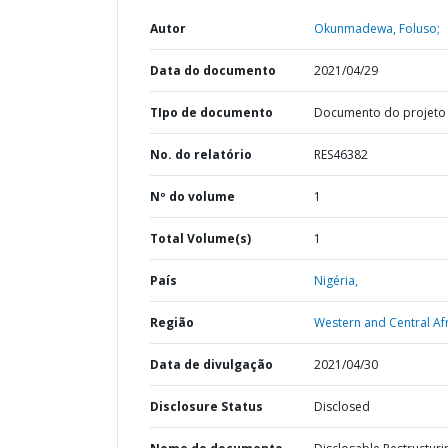
Autor
Okunmadewa, Foluso;
Data do documento
2021/04/29
TIpo de documento
Documento do projeto
No. do relatório
RES46382
Nº do volume
1
Total Volume(s)
1
País
Nigéria,
Região
Western and Central Afr
Data de divulgação
2021/04/30
Disclosure Status
Disclosed