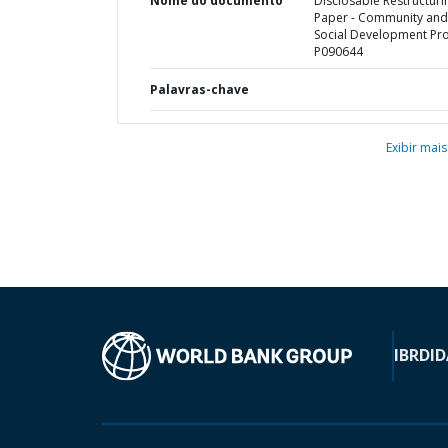
Nome do documento
Disclosable Restructuri
Paper - Community and
Social Development Proj
P090644
Palavras-chave
Exibir mais
IBRD
ID