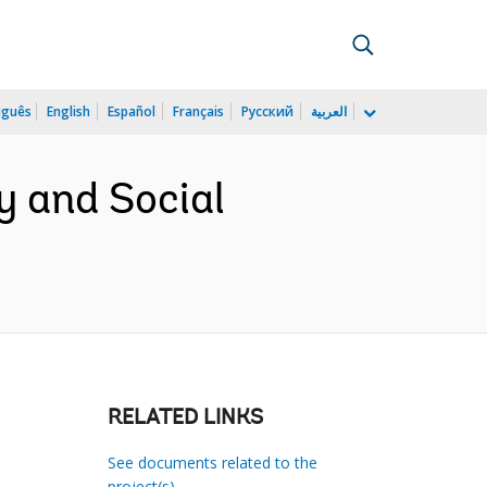
uguês
English
Español
Français
Русский
العربية
y and Social
RELATED LINKS
See documents related to the
project(s)