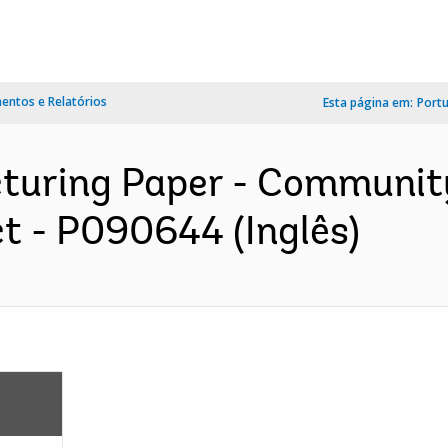
ntos e Relatórios
Esta página em:
Port
cturing Paper - Communit
t - P090644 (Inglês)