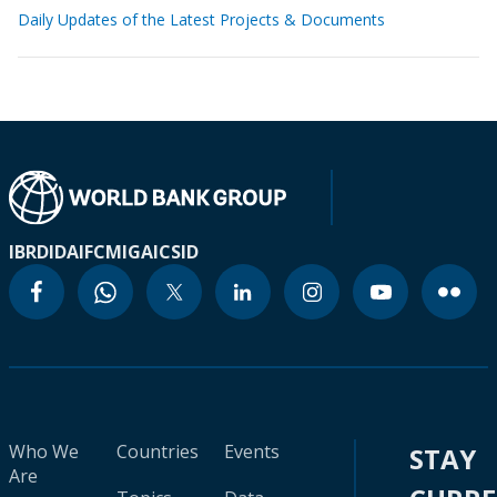
Daily Updates of the Latest Projects & Documents
IBRD
IDA
IFC
MIGA
ICSID
Who We
Countries
Events
STAY
Are