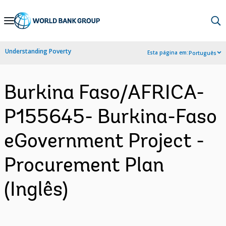
Skip
to
Main
Understanding Poverty
Esta página em:
Português
Navigation
Burkina Faso/AFRICA-
P155645- Burkina-Faso
eGovernment Project -
Procurement Plan
(Inglês)