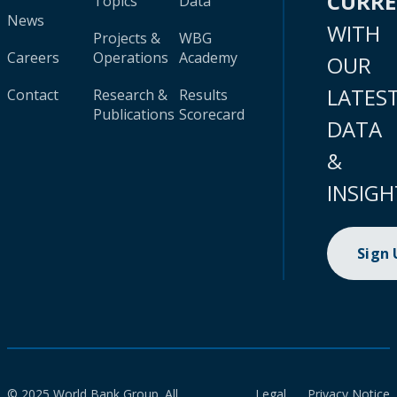
CURR
Topics
Data
News
WITH
Projects &
WBG
Careers
Operations
Academy
OUR
LATES
Contact
Research &
Results
Publications
Scorecard
DATA
&
INSIGH
Sign
© 2025 World Bank Group. All
Legal
Privacy Notice