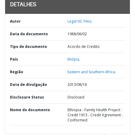
DETALHES
Autor
Legal ISC Files;
Data do documento
1988/06/02
TIpo de documento
Acordo de Crédito
País
Etiópia,
Região
Eastern and Southern Africa,
Data de divulgação
2013/08/18
Disclosure Status
Disclosed
Nome do documento
Ethiopia - Family Health Project :
Credit 1913 - Credit Agreement -
Conformed