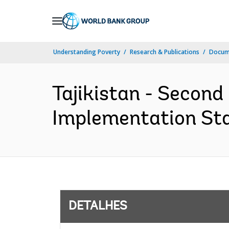
Skip
to
Main
Understanding Poverty
Research & Publications
Docume
Navigation
Tajikistan - Second
Implementation Sta
DETALHES