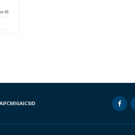
ce 05
A
IFC
MIGA
ICSID