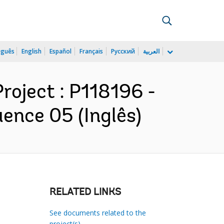
uguês
English
Español
Français
Русский
العربية
roject : P118196 -
ence 05 (Inglês)
RELATED LINKS
See documents related to the
project(s)