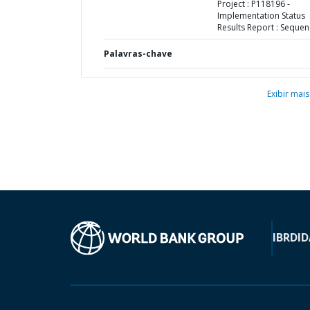
Project : P118196 -
Implementation Status
Results Report : Sequen
Palavras-chave
Exibir mais
IBRD
ID