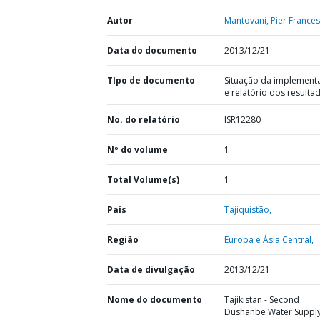
Autor
Mantovani, Pier Frances
Data do documento
2013/12/21
TIpo de documento
Situação da implement
e relatório dos resulta
No. do relatório
ISR12280
Nº do volume
1
Total Volume(s)
1
País
Tajiquistão,
Região
Europa e Ásia Central,
Data de divulgação
2013/12/21
Nome do documento
Tajikistan - Second
Dushanbe Water Suppl