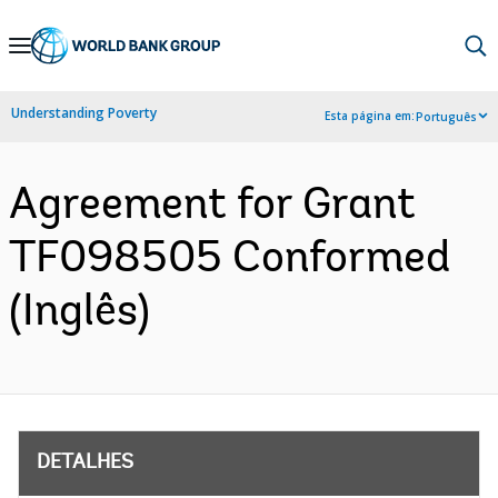
Skip
to
Main
Understanding Poverty
Esta página em:
Português
Navigation
Agreement for Grant
TF098505 Conformed
(Inglês)
DETALHES