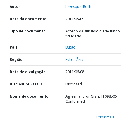
Autor
Levesque, Roch;
Data do documento
2011/05/09
TIpo de documento
Acordo de subsídio ou de fundo
fiduciário
País
Butão,
Região
Sul da Ásia,
Data de divulgação
2011/06/08
Disclosure Status
Disclosed
Nome do documento
Agreement for Grant TF098505
Conformed
Exibir mais