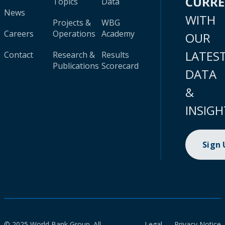
CURR
Topics
Data
News
WITH
Projects &
WBG
Careers
Operations
Academy
OUR
LATES
Contact
Research &
Results
Publications
Scorecard
DATA
&
INSIGH
Sign
© 2025 World Bank Group. All
Legal
Privacy Notice