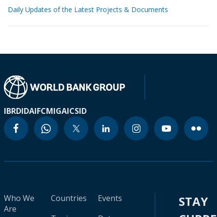
Daily Updates of the Latest Projects & Documents
IBRD
IDA
IFC
MIGA
ICSID
Who We
Countries
Events
STAY
Are