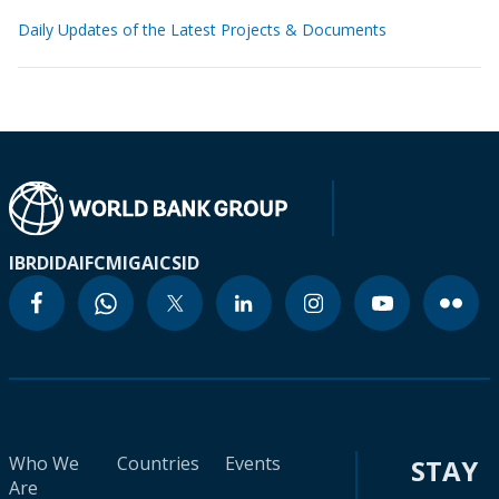
Daily Updates of the Latest Projects & Documents
IBRD
IDA
IFC
MIGA
ICSID
Who We
Countries
Events
STAY
Are