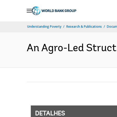
Skip
to
Main
Understanding Poverty
Research & Publications
Docume
Navigation
An Agro-Led Structu
DETALHES