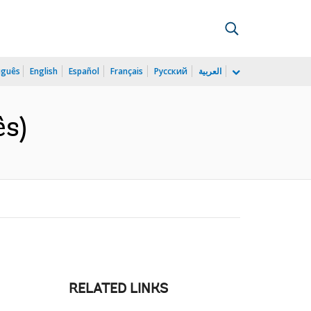
uguês
English
Español
Français
Русский
العربية
ês)
RELATED LINKS