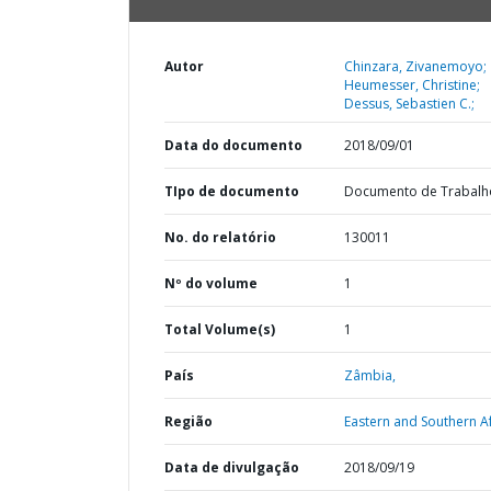
Autor
Chinzara, Zivanemoyo;
Heumesser, Christine;
Dessus, Sebastien C.;
Data do documento
2018/09/01
TIpo de documento
Documento de Trabalh
No. do relatório
130011
Nº do volume
1
Total Volume(s)
1
País
Zâmbia,
Região
Eastern and Southern Af
Data de divulgação
2018/09/19