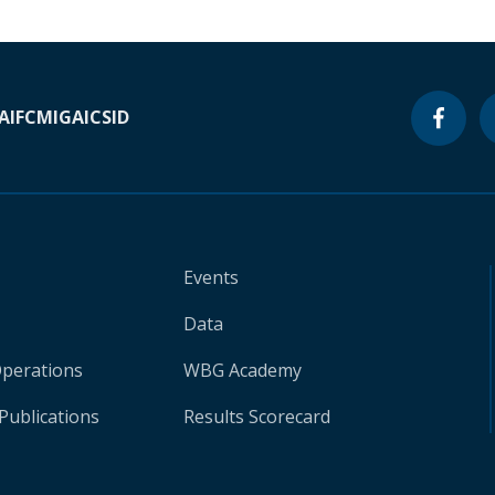
A
IFC
MIGA
ICSID
Events
Data
Operations
WBG Academy
Publications
Results Scorecard