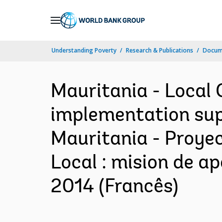
Skip
to
Main
Understanding Poverty
Research & Publications
Docume
Navigation
Mauritania - Local
implementation supp
Mauritania - Proye
Local : mision de a
2014 (Francês)