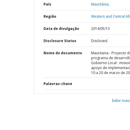
País
Mauritânia,
Região
Western and Central Afr
Data de divulgação
2014/05/13
Disclosure Status
Disclosed
Nome do documento
Mauritania - Proyecto d
programa de desarroll
Gobierno Local : misio
apoyo de implementaci
10 a 20 de marzo de 2
Palavras-chave
Exibir mais