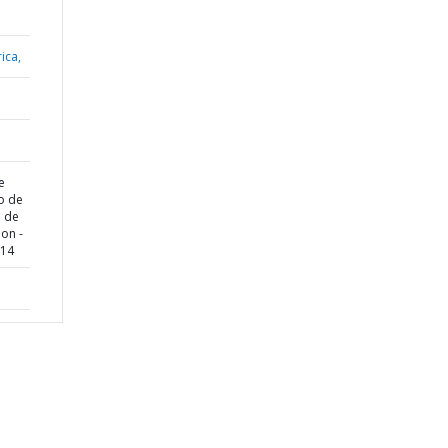
ica,
e
o de
n de
on -
014