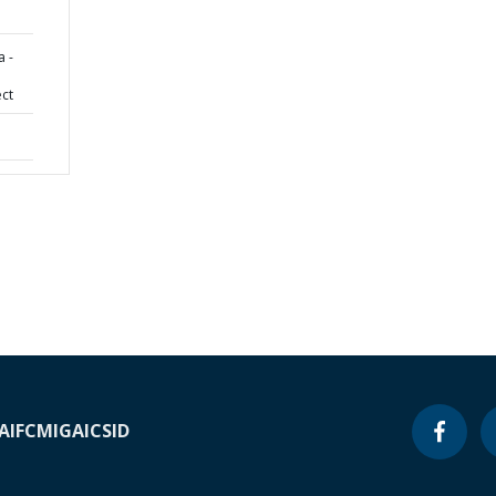
 -
ect
A
IFC
MIGA
ICSID