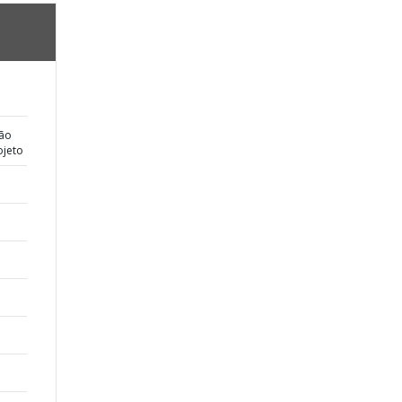
ção
jeto