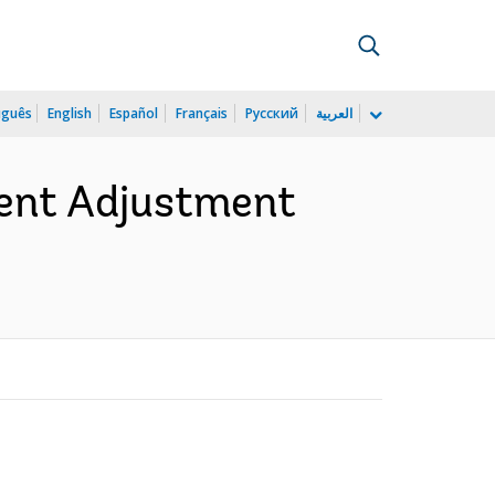
uguês
English
Español
Français
Русский
العربية
ment Adjustment