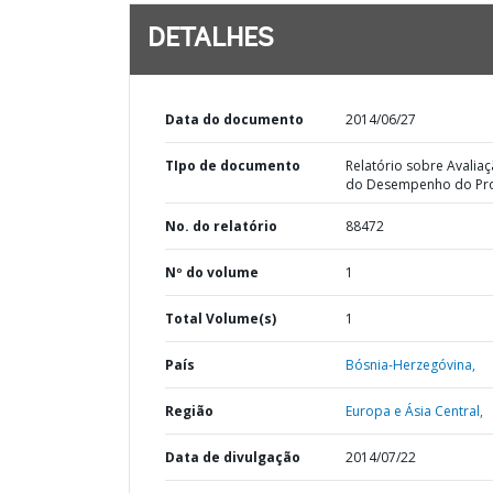
DETALHES
Data do documento
2014/06/27
TIpo de documento
Relatório sobre Avalia
do Desempenho do Pro
No. do relatório
88472
Nº do volume
1
Total Volume(s)
1
País
Bósnia-Herzegóvina,
Região
Europa e Ásia Central,
Data de divulgação
2014/07/22