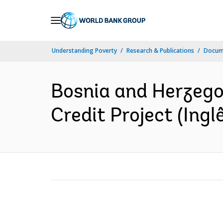
Skip
to
Main
Understanding Poverty
Research & Publications
Docume
Navigation
Bosnia and Herzego
Credit Project (Ingl