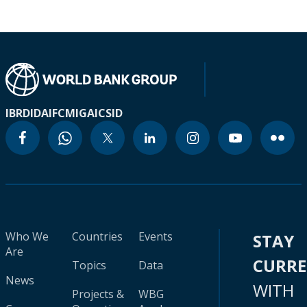
IBRD
IDA
IFC
MIGA
ICSID
Who We
Countries
Events
STAY
Are
CURR
Topics
Data
News
WITH
Projects &
WBG