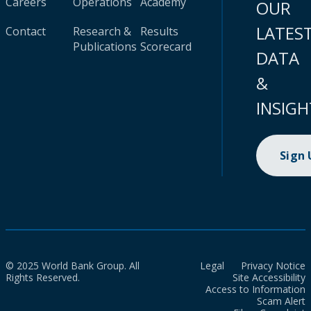
Careers
Operations
Academy
OUR
LATES
Contact
Research &
Results
Publications
Scorecard
DATA
&
INSIGH
Sign
© 2025 World Bank Group. All
Legal
Privacy Notice
Rights Reserved.
Site Accessibility
Access to Information
Scam Alert