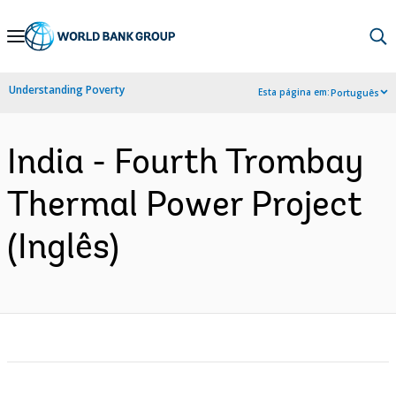
Skip
to
Main
Understanding Poverty
Esta página em:
Português
Navigation
India - Fourth Trombay
Thermal Power Project
(Inglês)