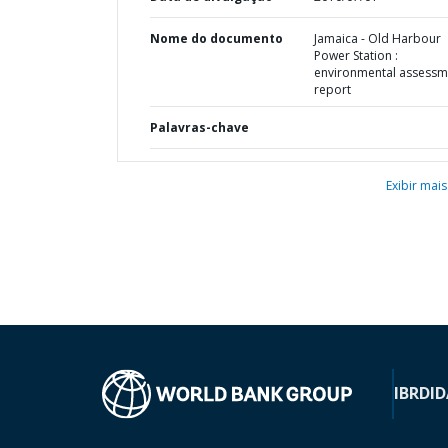
Nome do documento
Jamaica - Old Harbour
Power Station :
environmental assessm
report
Palavras-chave
Exibir mais
IBRD
ID