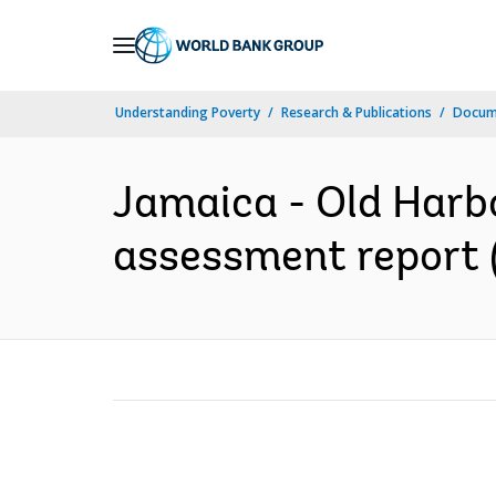
Skip
to
Main
Understanding Poverty
Research & Publications
Docume
Navigation
Jamaica - Old Harb
assessment report (