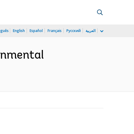
uguês
English
Español
Français
Русский
العربية
onmental