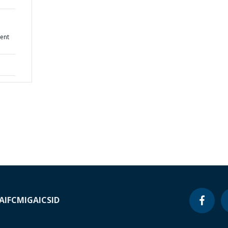
ent
A
IFC
MIGA
ICSID