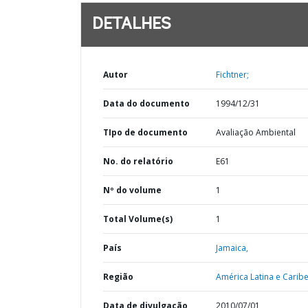
DETALHES
Autor
Fichtner;
Data do documento
1994/12/31
TIpo de documento
Avaliação Ambiental
No. do relatório
E61
Nº do volume
1
Total Volume(s)
1
País
Jamaica,
Região
América Latina e Caribe
Data de divulgação
2010/07/01