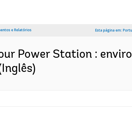
ntos e Relatórios
Esta página em:
Port
our Power Station : envir
Inglês)