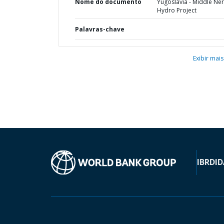
Nome do documento
Yugoslavia - Middle Ne
Hydro Project
Palavras-chave
Exibir mais
IBRD
ID