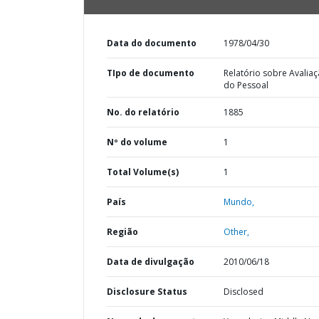
Data do documento
1978/04/30
TIpo de documento
Relatório sobre Avalia
do Pessoal
No. do relatório
1885
Nº do volume
1
Total Volume(s)
1
País
Mundo,
Região
Other,
Data de divulgação
2010/06/18
Disclosure Status
Disclosed