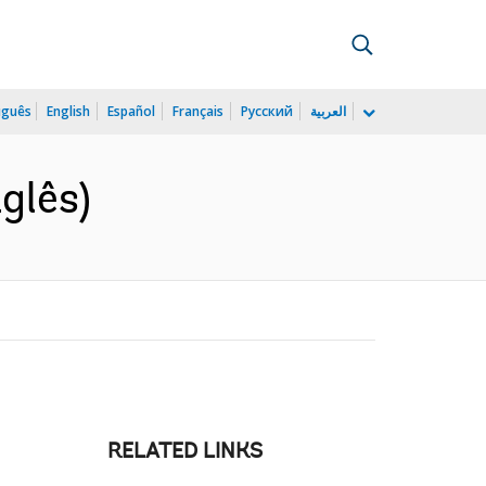
uguês
English
Español
Français
Русский
العربية
glês)
RELATED LINKS