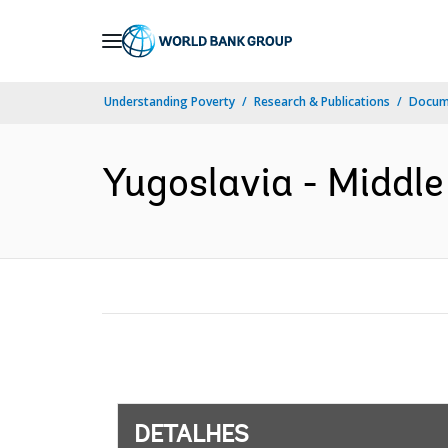
Skip
to
Main
Understanding Poverty
Research & Publications
Docume
Navigation
Yugoslavia - Middle
DETALHES