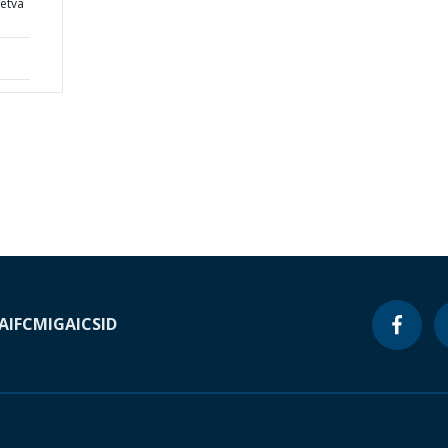
retva
A
IFC
MIGA
ICSID