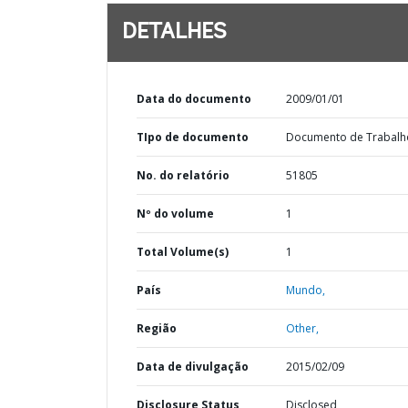
DETALHES
Data do documento
2009/01/01
TIpo de documento
Documento de Trabalh
No. do relatório
51805
Nº do volume
1
Total Volume(s)
1
País
Mundo,
Região
Other,
Data de divulgação
2015/02/09
Disclosure Status
Disclosed