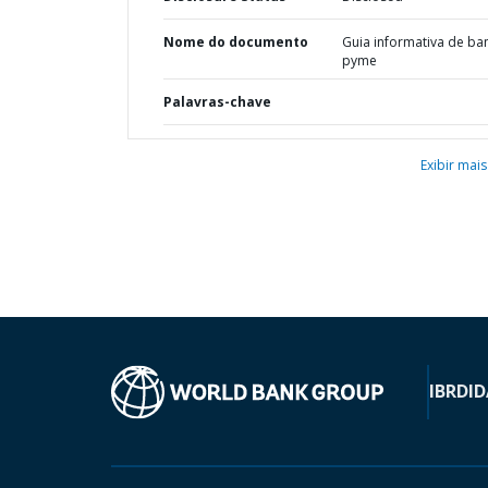
Nome do documento
Guia informativa de ba
pyme
Palavras-chave
Exibir mais
IBRD
ID