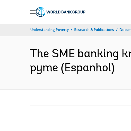
Skip
to
Main
Understanding Poverty
Research & Publications
Docume
Navigation
The SME banking kn
pyme (Espanhol)