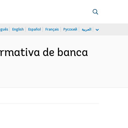
uguês
English
Español
Français
Русский
العربية
ormativa de banca