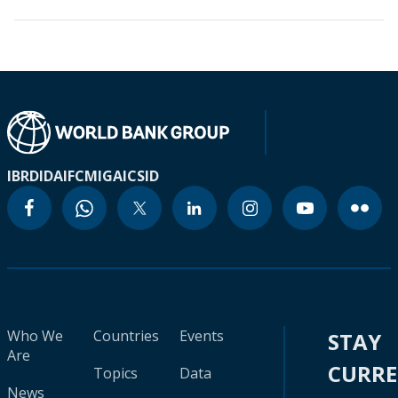
IBRD
IDA
IFC
MIGA
ICSID
Who We
Countries
Events
STAY
Are
CURR
Topics
Data
News