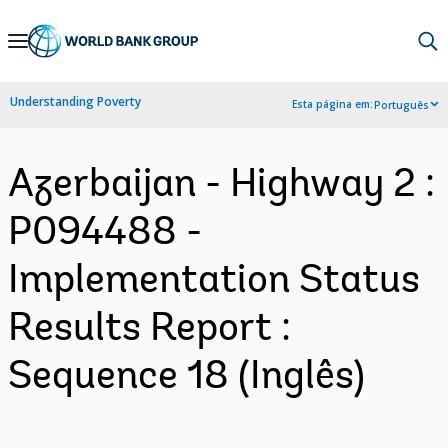
Skip
to
Main
Understanding Poverty
Esta página em:
Português
Navigation
Azerbaijan - Highway 2 :
P094488 -
Implementation Status
Results Report :
Sequence 18 (Inglês)