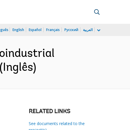
uguês
English
Español
Français
Русский
العربية
oindustrial
Inglês)
RELATED LINKS
See documents related to the
project(s)