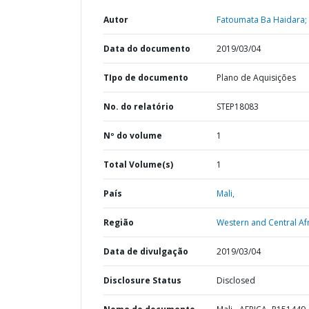
Autor
Fatoumata Ba Haidara;
Data do documento
2019/03/04
TIpo de documento
Plano de Aquisições
No. do relatório
STEP18083
Nº do volume
1
Total Volume(s)
1
País
Mali,
Região
Western and Central Afr
Data de divulgação
2019/03/04
Disclosure Status
Disclosed