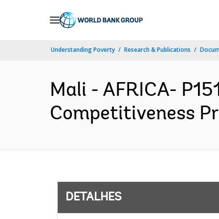
Skip
to
Main
Understanding Poverty
Research & Publications
Docume
Navigation
Mali - AFRICA- P151
Competitiveness Pro
DETALHES