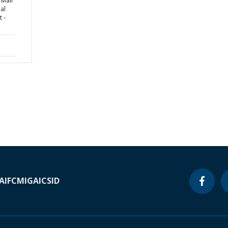
 Mali
al
 -
A
IFC
MIGA
ICSID