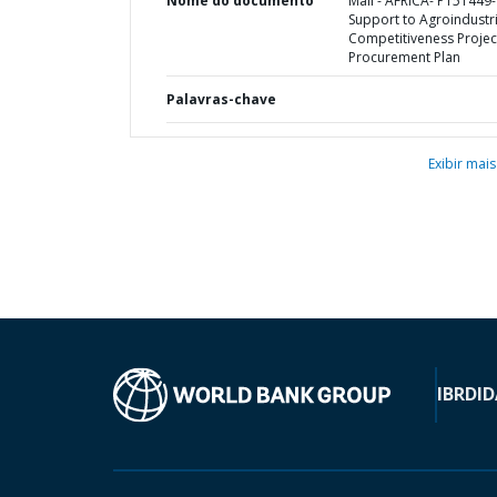
Nome do documento
Mali - AFRICA- P151449-
Support to Agroindustri
Competitiveness Project
Procurement Plan
Palavras-chave
Exibir mais
IBRD
ID