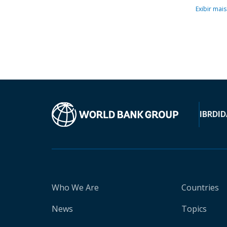
Exibir mais
IBRD
ID
Who We Are
Countries
News
Topics