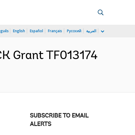
uguês
English
Español
Français
Русский
العربية
CK Grant TF013174
SUBSCRIBE TO EMAIL
ALERTS