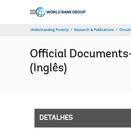
Skip
to
Main
Understanding Poverty
Research & Publications
Docume
Navigation
Official Document
(Inglês)
DETALHES