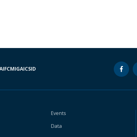
A
IFC
MIGA
ICSID
Events
Data