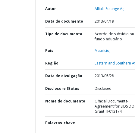
Autor
Alliali, Solange A.;
Data do documento
2013/04/19
TIpo de documento
Acordo de subsídio ou
fundo fiduciário
País
Maurício,
Região
Eastern and Southern Af
Data de divulgação
2013/05/28
Disclosure Status
Disclosed
Nome do documento
Official Documents-
Agreement for SIDS D
Grant TF013174
Palavras-chave