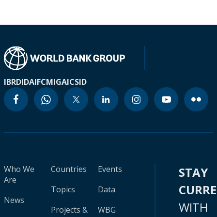
IBRD
IDA
IFC
MIGA
ICSID
Who We
Countries
Events
STAY
Are
CURR
Topics
Data
News
WITH
Projects &
WBG