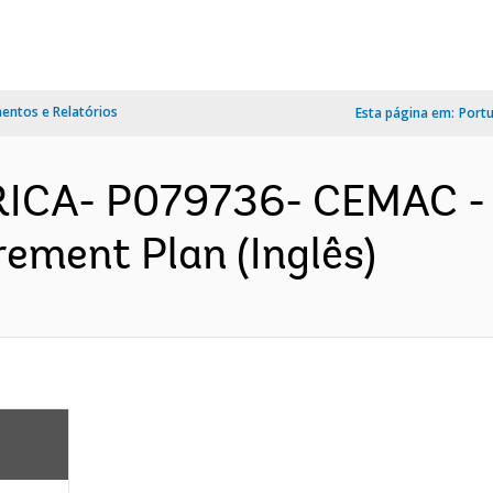
ntos e Relatórios
Esta página em:
Port
FRICA- P079736- CEMAC - 
rement Plan (Inglês)