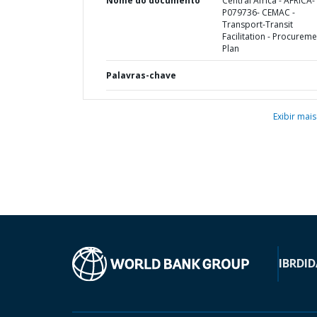
Nome do documento
Central Africa - AFRICA-
P079736- CEMAC -
Transport-Transit
Facilitation - Procureme
Plan
Palavras-chave
Exibir mais
IBRD
ID