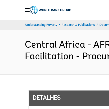
Skip
to
Main
Understanding Poverty
Research & Publications
Docume
Navigation
Central Africa - A
Facilitation - Procu
DETALHES