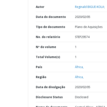
Autor
Reginald BIGUE-KOLA;
Data do documento
2020/02/05
TIpo de documento
Plano de Aquisições
No. do relatório
STEP29574
Nº do volume
1
Total Volume(s)
1
País
África,
Região
África,
Data de divulgação
2020/02/05
Disclosure Status
Disclosed