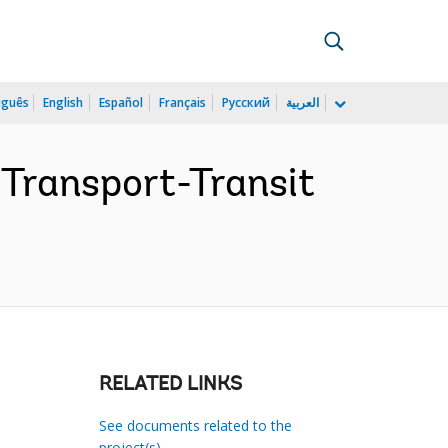
uguês
English
Español
Français
Русский
العربية
Transport-Transit
RELATED LINKS
See documents related to the
project(s)