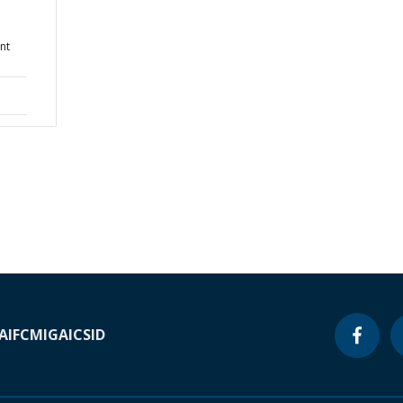
nt
A
IFC
MIGA
ICSID