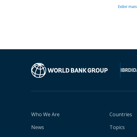
Exibir mais
IBRD
ID
Who We Are
Countries
News
Topics