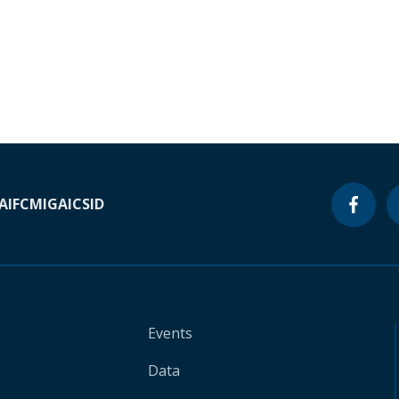
A
IFC
MIGA
ICSID
Events
Data