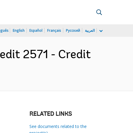
uguês
English
Español
Français
Русский
العربية
edit 2571 - Credit
RELATED LINKS
See documents related to the
project(s)