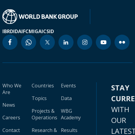
IBRD
IDA
IFC
MIGA
ICSID
Who We
Countries
Events
STAY
Are
CURR
Topics
Data
News
WITH
Projects &
WBG
Careers
Operations
Academy
OUR
LATES
Contact
Research &
Results