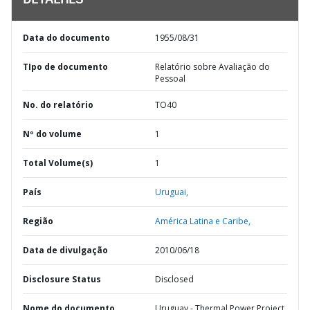
DETALHES
Data do documento
1955/08/31
TIpo de documento
Relatório sobre Avaliação do
Pessoal
No. do relatório
TO40
Nº do volume
1
Total Volume(s)
1
País
Uruguai,
Região
América Latina e Caribe,
Data de divulgação
2010/06/18
Disclosure Status
Disclosed
Nome do documento
Uruguay - Thermal Power Project