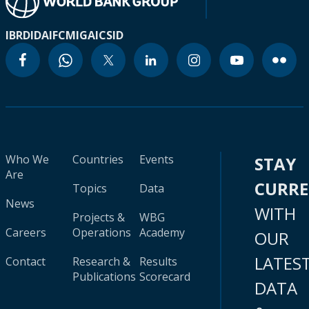
IBRD
IDA
IFC
MIGA
ICSID
Who We
Countries
Events
STAY
Are
CURR
Topics
Data
News
WITH
Projects &
WBG
Careers
Operations
Academy
OUR
LATES
Contact
Research &
Results
Publications
Scorecard
DATA