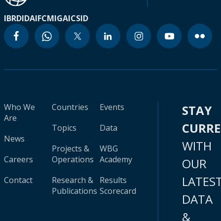
IBRD
IDA
IFC
MIGA
ICSID
Who We
Countries
Events
STAY
Are
CURR
Topics
Data
News
WITH
Projects &
WBG
Careers
Operations
Academy
OUR
LATES
Contact
Research &
Results
Publications
Scorecard
DATA
&