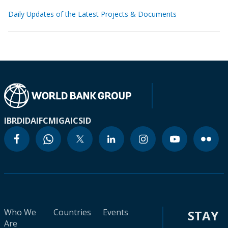
Daily Updates of the Latest Projects & Documents
IBRD
IDA
IFC
MIGA
ICSID
Who We
Countries
Events
STAY
Are