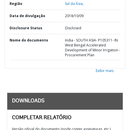
Região
Sul da Ásia,
Data de divulgação
2018/10/09
Disclosure Status
Disclosed
Nome do documento
India - SOUTH ASIA- P105311- IN
West Bengal Accelerated
Development of Minor Irrigation -
Procurement Plan
Exibir mais
DOWNLOADS
COMPLETAR RELATÓRIO
Versão oficial do documento (pode conter assinaturas, etc.)