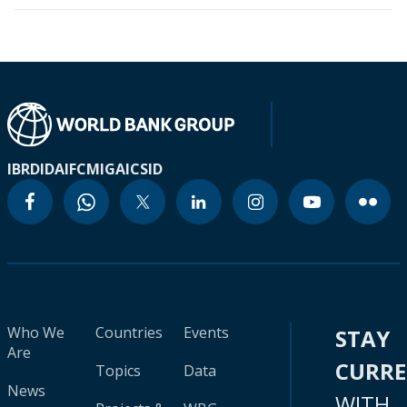
IBRD
IDA
IFC
MIGA
ICSID
Who We
Countries
Events
STAY
Are
CURR
Topics
Data
News
WITH