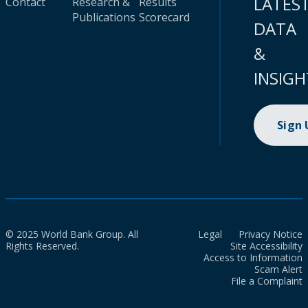
LATES
Contact
Research &
Results
Publications
Scorecard
DATA
&
INSIGH
Sign
© 2025 World Bank Group. All
Legal
Privacy Notice
Rights Reserved.
Site Accessibility
Access to Information
Scam Alert
File a Complaint