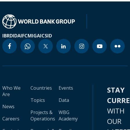
IBRD
IDA
IFC
MIGA
ICSID
Who We
Countries
Events
STAY
Are
CURR
Topics
Data
News
WITH
Projects &
WBG
Careers
Operations
Academy
OUR