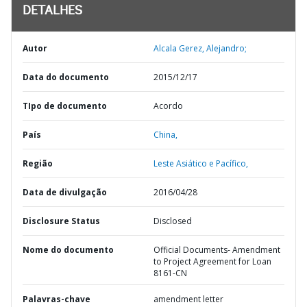
DETALHES
Autor
Alcala Gerez, Alejandro;
Data do documento
2015/12/17
TIpo de documento
Acordo
País
China,
Região
Leste Asiático e Pacífico,
Data de divulgação
2016/04/28
Disclosure Status
Disclosed
Nome do documento
Official Documents- Amendment
to Project Agreement for Loan
8161-CN
Palavras-chave
amendment letter