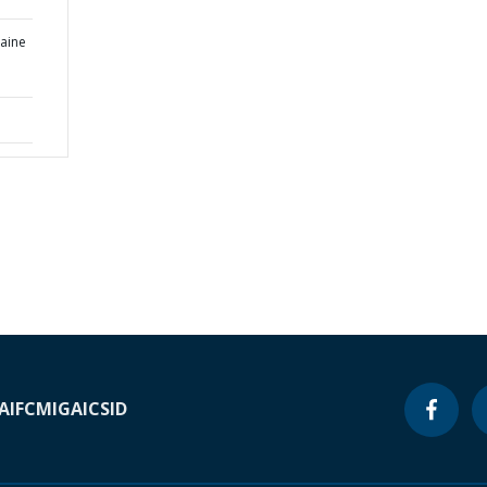
raine
A
IFC
MIGA
ICSID