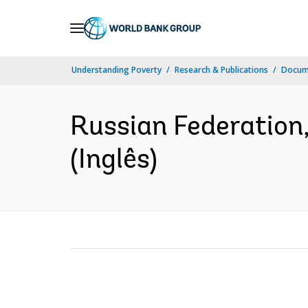
Skip
to
Main
Understanding Poverty
Research & Publications
Docume
Navigation
Russian Federation
(Inglês)