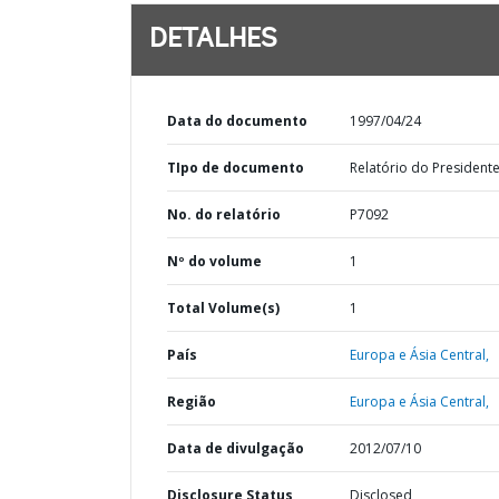
DETALHES
Data do documento
1997/04/24
TIpo de documento
Relatório do President
No. do relatório
P7092
Nº do volume
1
Total Volume(s)
1
País
Europa e Ásia Central,
Região
Europa e Ásia Central,
Data de divulgação
2012/07/10
Disclosure Status
Disclosed