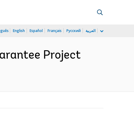
uguês
English
Español
Français
Русский
العربية
arantee Project