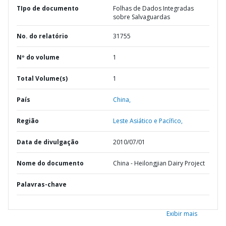
TIpo de documento
Folhas de Dados Integradas
sobre Salvaguardas
No. do relatório
31755
Nº do volume
1
Total Volume(s)
1
País
China,
Região
Leste Asiático e Pacífico,
Data de divulgação
2010/07/01
Nome do documento
China - Heilongjian Dairy Project
Palavras-chave
Exibir mais