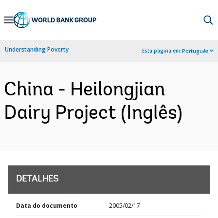
Skip
to
Main
Understanding Poverty
Esta página em:
Português
Navigation
China - Heilongjian
Dairy Project (Inglês)
DETALHES
Data do documento
2005/02/17