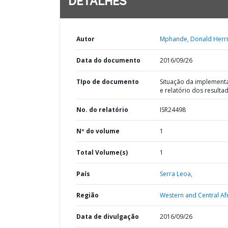
DETALHES
Autor
Mphande, Donald Herri
Data do documento
2016/09/26
TIpo de documento
Situação da implement
e relatório dos resulta
No. do relatório
ISR24498
Nº do volume
1
Total Volume(s)
1
País
Serra Leoa,
Região
Western and Central Afr
Data de divulgação
2016/09/26