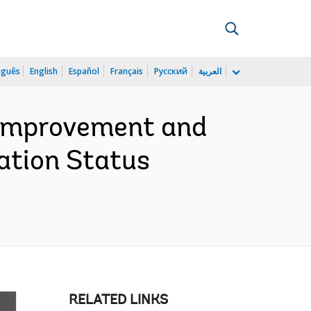
uguês
English
Español
Français
Русский
العربية
 Improvement and
ation Status
RELATED LINKS