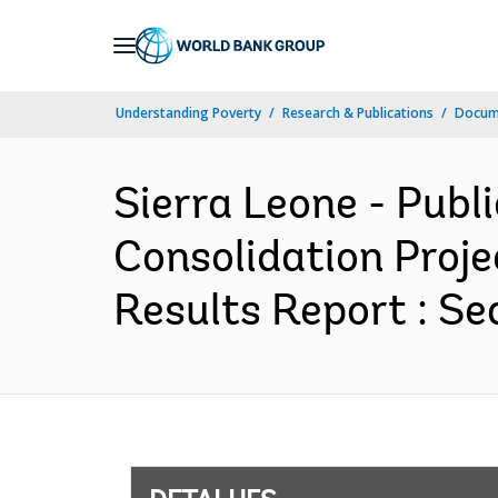
Skip
to
Main
Understanding Poverty
Research & Publications
Docume
Navigation
Sierra Leone - Pub
Consolidation Proj
Results Report : Se