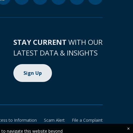
STAY CURRENT
WITH OUR
LATEST DATA & INSIGHTS
Sign Up
cess to Information
Scam Alert
File a Complaint
×
e to navigate this website beyond