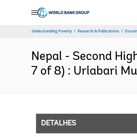
Skip
to
Main
Understanding Poverty
Research & Publications
Docume
Navigation
Nepal - Second High
7 of 8) : Urlabari M
DETALHES