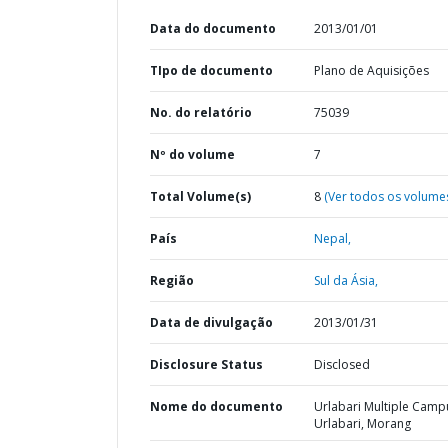
Data do documento
2013/01/01
TIpo de documento
Plano de Aquisições
No. do relatório
75039
Nº do volume
7
Total Volume(s)
8
(Ver todos os volume
País
Nepal,
Região
Sul da Ásia,
Data de divulgação
2013/01/31
Disclosure Status
Disclosed
Nome do documento
Urlabari Multiple Camp
Urlabari, Morang