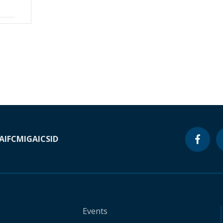
A
IFC
MIGA
ICSID
Events