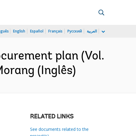
uguês
English
Español
Français
Русский
العربية
ocurement plan (Vol.
Morang (Inglês)
RELATED LINKS
See documents related to the
project(s)