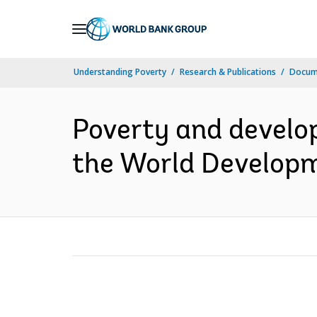
Skip
to
Main
Understanding Poverty
Research & Publications
Docume
Navigation
Poverty and devel
the World Developm