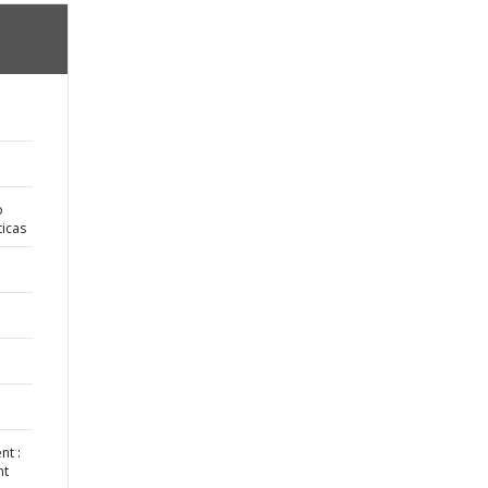
o
ticas
nt :
nt