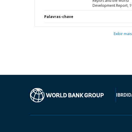
Report and the World
Development Report, 1
Palavras-chave
Exibir mais
IBRD
ID