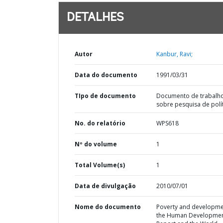
DETALHES
Autor
Kanbur, Ravi;
Data do documento
1991/03/31
TIpo de documento
Documento de trabalh
sobre pesquisa de polí
No. do relatório
WPS618
Nº do volume
1
Total Volume(s)
1
Data de divulgação
2010/07/01
Nome do documento
Poverty and developme
the Human Developme