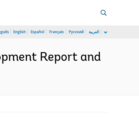
uguês
English
Español
Français
Русский
العربية
opment Report and