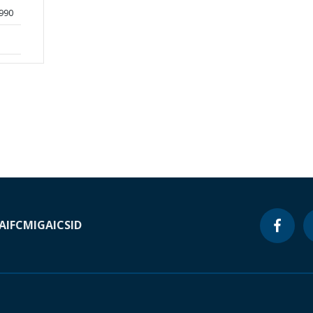
990
A
IFC
MIGA
ICSID