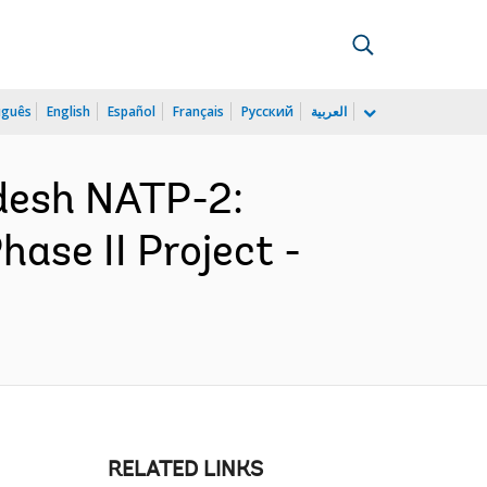
uguês
English
Español
Français
Русский
العربية
desh NATP-2:
ase II Project -
RELATED LINKS