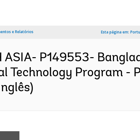
ntos e Relatórios
Esta página em:
Port
 ASIA- P149553- Bangla
al Technology Program - Ph
nglês)