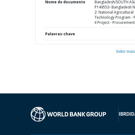
Nome do documento
Bangladesh/SOUTH ASI
P149553- Bangladesh 
2: National Agricultural
Technology Program - 
II Project - Procurement
Palavras-chave
Exibir mais
IBRD
ID