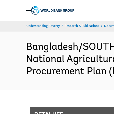
Skip
to
Main
Understanding Poverty
Research & Publications
Docume
Navigation
Bangladesh/SOUTH
National Agricultur
Procurement Plan (I