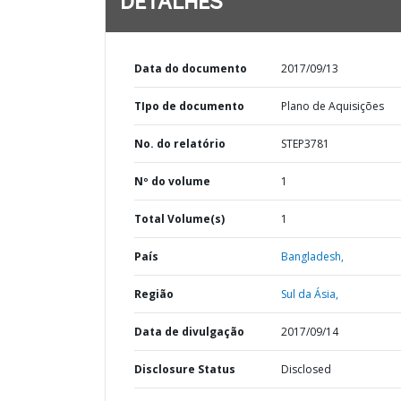
DETALHES
Data do documento
2017/09/13
TIpo de documento
Plano de Aquisições
No. do relatório
STEP3781
Nº do volume
1
Total Volume(s)
1
País
Bangladesh,
Região
Sul da Ásia,
Data de divulgação
2017/09/14
Disclosure Status
Disclosed