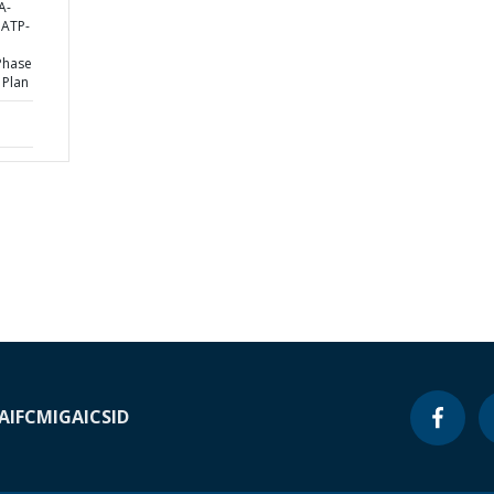
A-
NATP-
Phase
 Plan
A
IFC
MIGA
ICSID