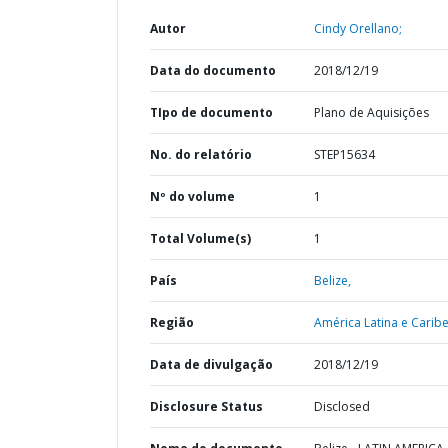
Autor
Cindy Orellano;
Data do documento
2018/12/19
TIpo de documento
Plano de Aquisições
No. do relatório
STEP15634
Nº do volume
1
Total Volume(s)
1
País
Belize,
Região
América Latina e Caribe
Data de divulgação
2018/12/19
Disclosure Status
Disclosed