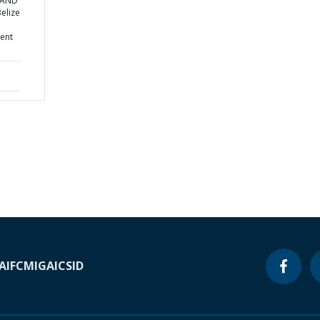
A AND
elize
ent
A
IFC
MIGA
ICSID