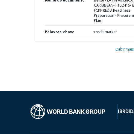
Nome do documento
Belize - LATIN AMERIC
CARIBBEAN- P152415- B
FCPF REDD Readiness
Preparation - Procurem
Plan
Palavras-chave
credit market
Exibir mais
IBRD
ID