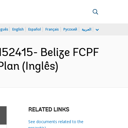
uguês
English
Español
Français
Русский
العربية
52415- Belize FCPF
lan (Inglês)
RELATED LINKS
See documents related to the
project(s)