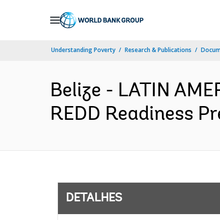
Skip
to
Main
Understanding Poverty
Research & Publications
Docume
Navigation
Belize - LATIN AM
REDD Readiness Pre
DETALHES