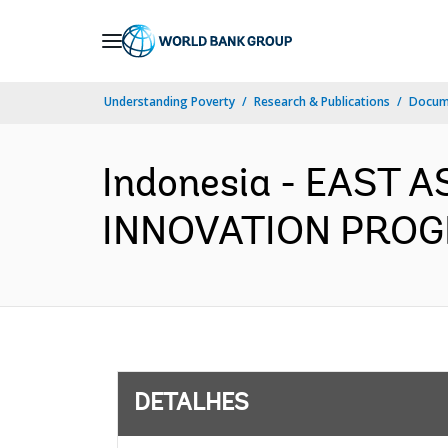
Skip
to
Main
Understanding Poverty
Research & Publications
Docume
Navigation
Indonesia - EAST 
INNOVATION PROGRA
DETALHES