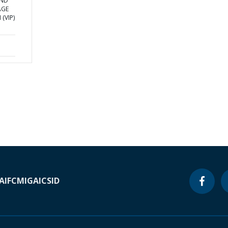
AND
AGE
(VIP)
A
IFC
MIGA
ICSID