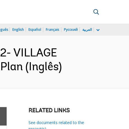
uguês
English
Español
Français
Русский
العربية
32- VILLAGE
lan (Inglês)
RELATED LINKS
See documents related to the
project(s)