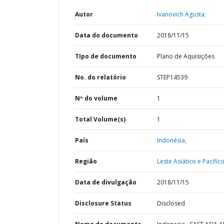
Autor
Ivanovich Agusta;
Data do documento
2018/11/15
TIpo de documento
Plano de Aquisições
No. do relatório
STEP14539
Nº do volume
1
Total Volume(s)
1
País
Indonésia,
Região
Leste Asiático e Pacífico
Data de divulgação
2018/11/15
Disclosure Status
Disclosed