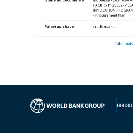
Nome do documento
Indonesia - EAST ASIA 
PACIFIC- P128832- VILL
INNOVATION PROGRAM 
- Procurement Plan
Palavras-chave
credit market
Exibir mais
IBRD
ID