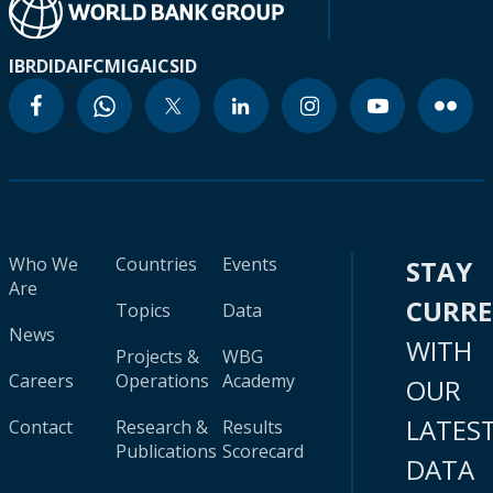
IBRD
IDA
IFC
MIGA
ICSID
Who We
Countries
Events
STAY
Are
CURR
Topics
Data
News
WITH
Projects &
WBG
Careers
Operations
Academy
OUR
LATES
Contact
Research &
Results
Publications
Scorecard
DATA