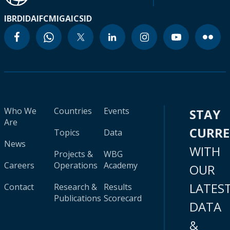
IBRD
IDA
IFC
MIGA
ICSID
Who We
Countries
Events
STAY
Are
CURR
Topics
Data
News
WITH
Projects &
WBG
Careers
Operations
Academy
OUR
LATES
Contact
Research &
Results
Publications
Scorecard
DATA
&