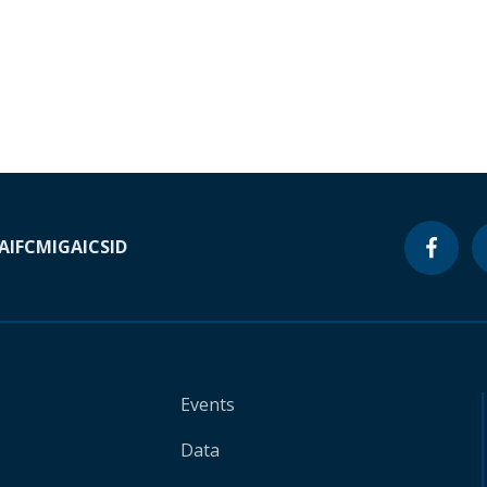
A
IFC
MIGA
ICSID
Events
Data