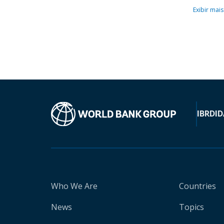
Exibir mais
IBRD
ID
Who We Are
Countries
News
Topics