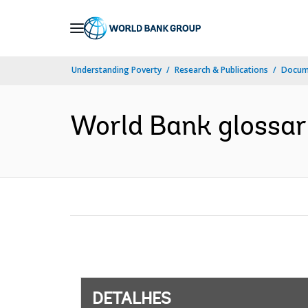
Skip
to
Main
Understanding Poverty
Research & Publications
Docume
Navigation
World Bank glossary
DETALHES