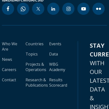
IBRD
IDA
IFC
MIGA
ICSID
Who We
Countries
Events
STAY
Are
CURR
Topics
Data
News
WITH
Projects &
WBG
Careers
Operations
Academy
OUR
LATES
Contact
Research &
Results
Publications
Scorecard
DATA
&
INSIGH