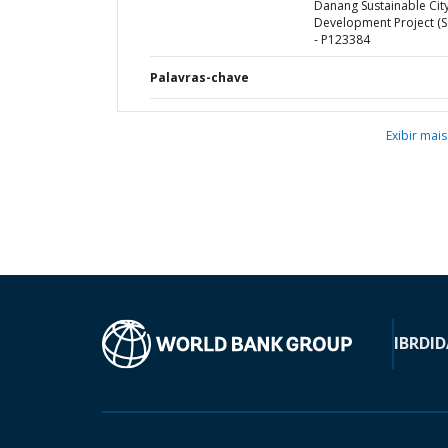
Danang Sustainable Cit
Development Project (
- P123384
Palavras-chave
Exibir mais
IBRD
ID