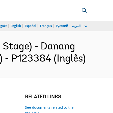
uguês
English
Español
Français
Русский
العربية
l Stage) - Danang
 - P123384 (Inglês)
RELATED LINKS
See documents related to the
project(s)