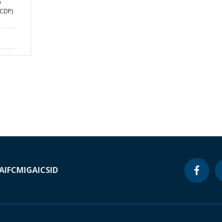
y
SCDP)
A
IFC
MIGA
ICSID