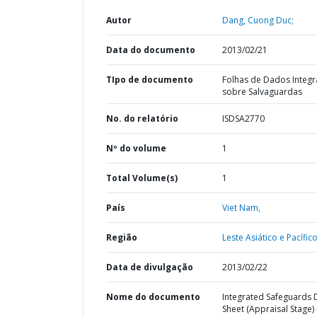
Autor
Dang, Cuong Duc;
Data do documento
2013/02/21
TIpo de documento
Folhas de Dados Integ
sobre Salvaguardas
No. do relatório
ISDSA2770
Nº do volume
1
Total Volume(s)
1
País
Viet Nam,
Região
Leste Asiático e Pacífico
Data de divulgação
2013/02/22
Nome do documento
Integrated Safeguards 
Sheet (Appraisal Stage) 