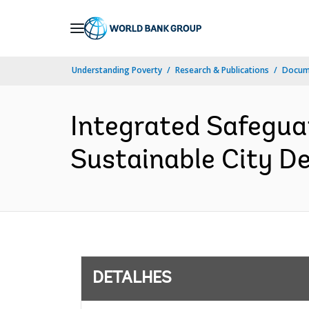
Skip
to
Main
Understanding Poverty
Research & Publications
Docume
Navigation
Integrated Safegua
Sustainable City D
DETALHES