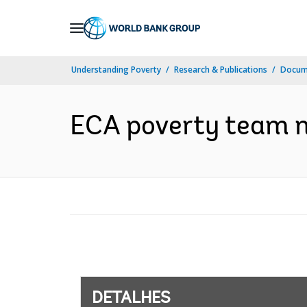
Skip
to
Main
Understanding Poverty
Research & Publications
Docume
Navigation
ECA poverty team ne
DETALHES