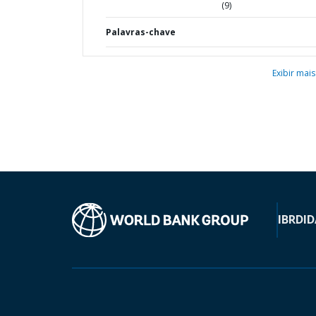
(9)
Palavras-chave
Exibir mais
IBRD
ID