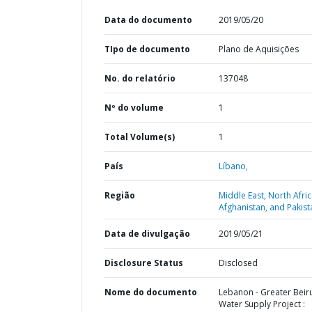
Data do documento
2019/05/20
TIpo de documento
Plano de Aquisições
No. do relatório
137048
Nº do volume
1
Total Volume(s)
1
País
Líbano,
Região
Middle East, North Afric
Afghanistan, and Pakist
Data de divulgação
2019/05/21
Disclosure Status
Disclosed
Nome do documento
Lebanon - Greater Beir
Water Supply Project :