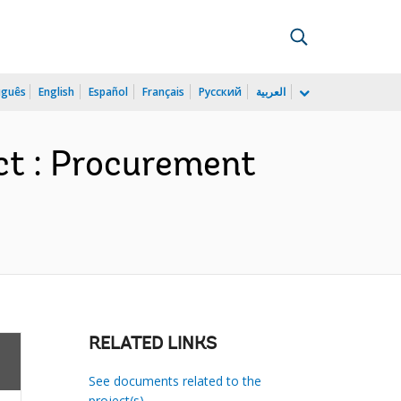
uguês
English
Español
Français
Русский
العربية
ct : Procurement
RELATED LINKS
See documents related to the
project(s)