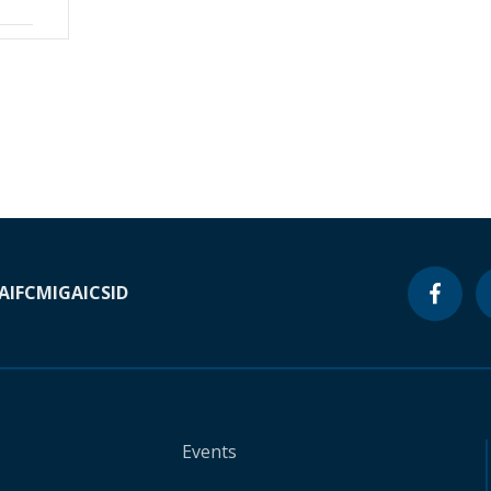
A
IFC
MIGA
ICSID
Events