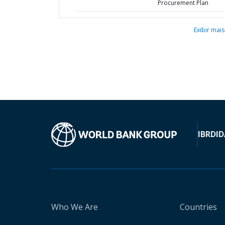
Procurement Plan
Exibir mais
IBRD
ID
Who We Are
Countries