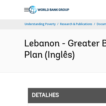
Skip
to
Main
Understanding Poverty
Research & Publications
Docume
Navigation
Lebanon - Greater 
Plan (Inglês)
DETALHES