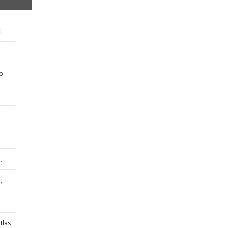
;
o
,
,
tlas