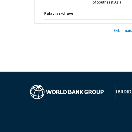
of Southeast Asia
Palavras-chave
Exibir mais
IBRD
ID