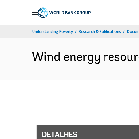
Skip
to
Main
Understanding Poverty
Research & Publications
Docume
Navigation
Wind energy resourc
DETALHES