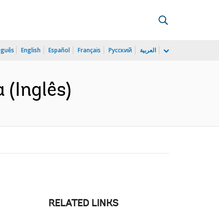
uguês
English
Español
Français
Русский
العربية
 (Inglês)
RELATED LINKS