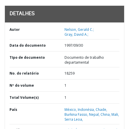
DETALHES
Autor
Nelson, Gerald C.;
Gray, David A.;
Data do documento
1997/09/30
TIpo de documento
Documento de trabalho
departamental
No. do relatório
18259
Nº do volume
1
Total Volume(s)
1
País
México,
Indonésia,
Chade,
Burkina Fasso,
Nepal,
China,
Mali,
Serra Leoa,