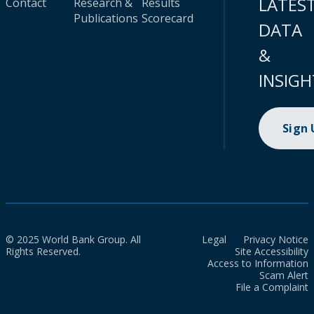
LATES
Contact
Research &
Results
Publications
Scorecard
DATA
&
INSIGH
Sign
© 2025 World Bank Group. All
Legal
Privacy Notice
Rights Reserved.
Site Accessibility
Access to Information
Scam Alert
File a Complaint