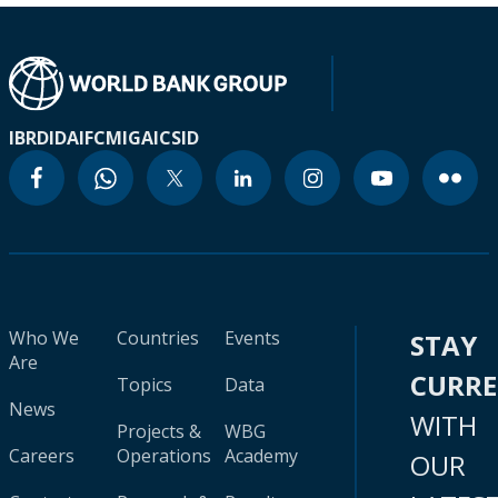
IBRD
IDA
IFC
MIGA
ICSID
Who We
Countries
Events
STAY
Are
CURR
Topics
Data
News
WITH
Projects &
WBG
Careers
Operations
Academy
OUR