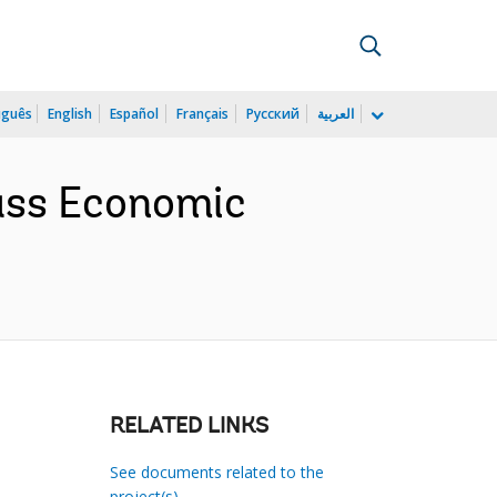
uguês
English
Español
Français
Русский
العربية
ass Economic
RELATED LINKS
See documents related to the
project(s)