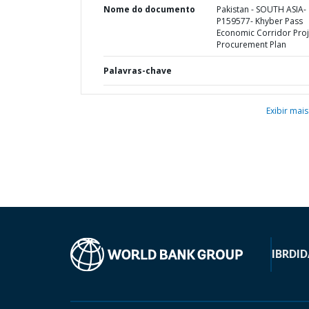
Nome do documento
Pakistan - SOUTH ASIA-
P159577- Khyber Pass
Economic Corridor Proj
Procurement Plan
Palavras-chave
Exibir mais
IBRD
ID