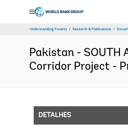
Skip
to
Main
Understanding Poverty
Research & Publications
Docume
Navigation
Pakistan - SOUTH 
Corridor Project - 
DETALHES