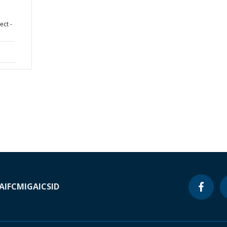
ect -
A
IFC
MIGA
ICSID