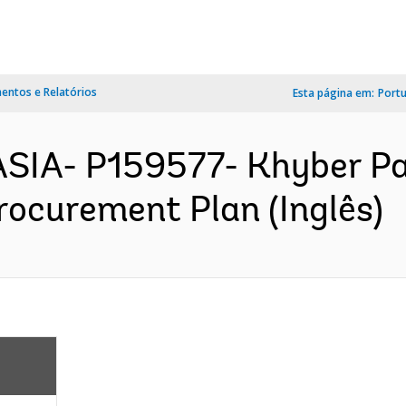
ntos e Relatórios
Esta página em:
Port
ASIA- P159577- Khyber P
Procurement Plan (Inglês)