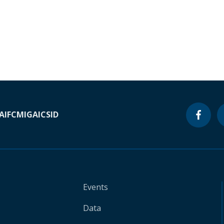
A
IFC
MIGA
ICSID
Events
Data