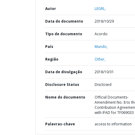
Autor
LEGRL;
Data do documento
2018/10/29
TIpo de documento
Acordo
País
Mundo,
Região
Other,
Data de divulgação
2018/10/31
Disclosure Status
Disclosed
Nome do documento
Official Documents-
Amendment No. 8 to th
Contribution Agreemen
with IFAD for TF069033
Palavras-chave
access to information