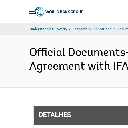
Skip
to
Main
Understanding Poverty
Research & Publications
Docume
Navigation
Official Documents
Agreement with IFA
DETALHES