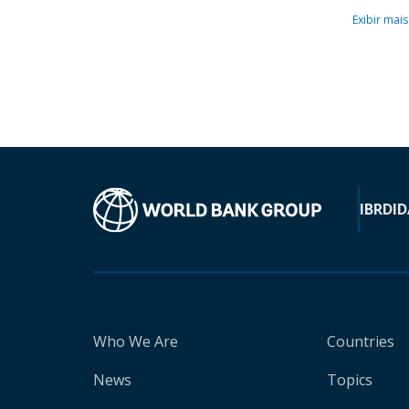
Exibir mais
IBRD
ID
Who We Are
Countries
News
Topics