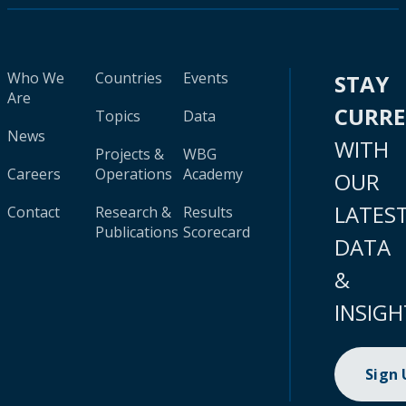
Who We
Countries
Events
STAY
Are
CURR
Topics
Data
News
WITH
Projects &
WBG
Careers
Operations
Academy
OUR
LATES
Contact
Research &
Results
Publications
Scorecard
DATA
&
INSIGH
Sign