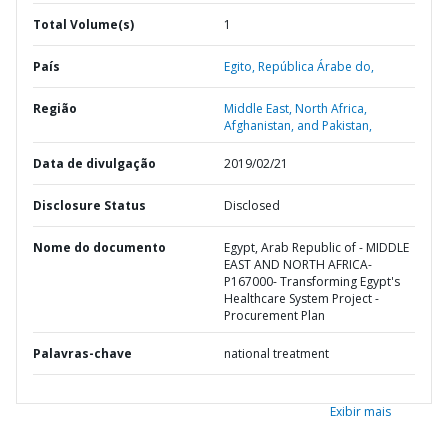
Total Volume(s)
1
País
Egito,
República Árabe do,
Região
Middle East, North Africa,
Afghanistan, and Pakistan,
Data de divulgação
2019/02/21
Disclosure Status
Disclosed
Nome do documento
Egypt, Arab Republic of - MIDDLE
EAST AND NORTH AFRICA-
P167000- Transforming Egypt's
Healthcare System Project -
Procurement Plan
Palavras-chave
national treatment
Exibir mais