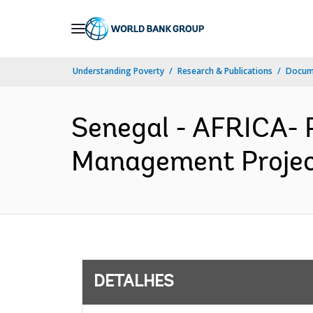
Skip
to
Main
Understanding Poverty
Research & Publications
Docume
Navigation
Senegal - AFRICA- 
Management Project
DETALHES