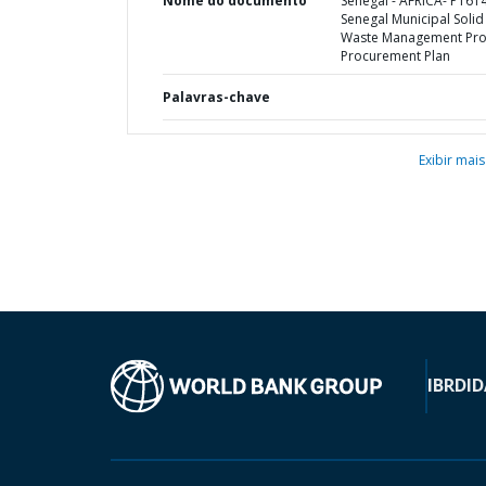
Nome do documento
Senegal - AFRICA- P161
Senegal Municipal Solid
Waste Management Proj
Procurement Plan
Palavras-chave
Exibir mais
IBRD
ID