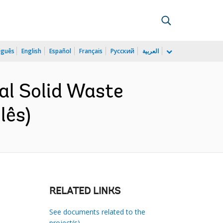
uguês
English
Español
Français
Русский
العربية
al Solid Waste
lês)
RELATED LINKS
See documents related to the
project(s)