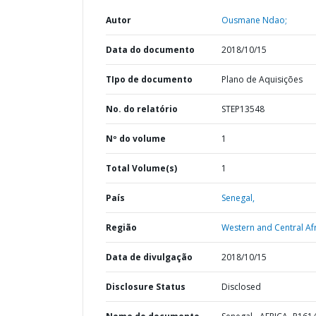
Autor
Ousmane Ndao;
Data do documento
2018/10/15
TIpo de documento
Plano de Aquisições
No. do relatório
STEP13548
Nº do volume
1
Total Volume(s)
1
País
Senegal,
Região
Western and Central Afr
Data de divulgação
2018/10/15
Disclosure Status
Disclosed