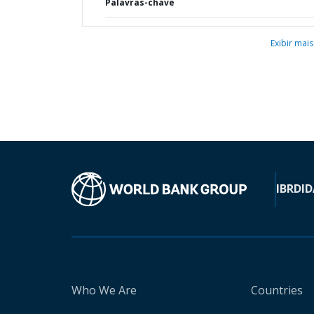
Palavras-chave
Exibir mais
IBRD
ID
Who We Are
Countries