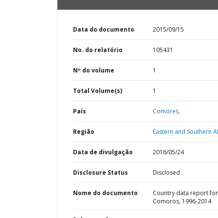
Data do documento
2015/09/15
No. do relatório
105431
Nº do volume
1
Total Volume(s)
1
País
Comores,
Região
Eastern and Southern Af
Data de divulgação
2016/05/24
Disclosure Status
Disclosed
Nome do documento
Country data report for
Comoros, 1996-2014