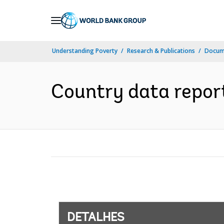
Skip
to
Main
Understanding Poverty
Research & Publications
Docume
Navigation
Country data repor
DETALHES