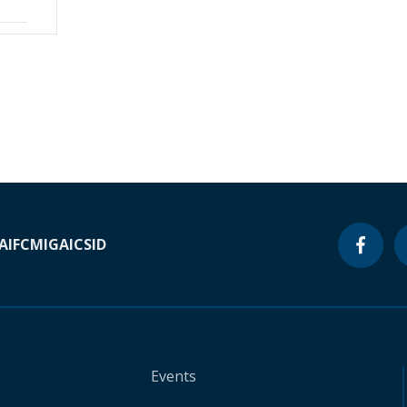
A
IFC
MIGA
ICSID
Events