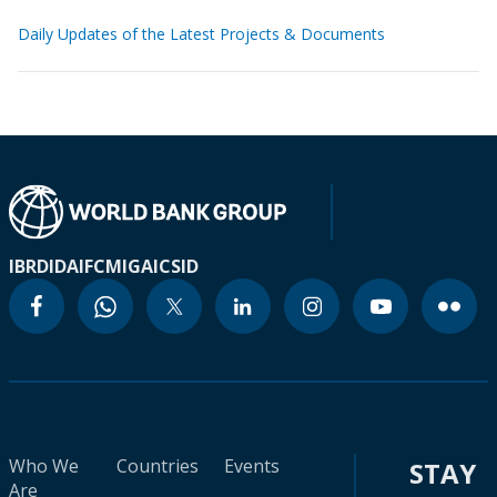
Daily Updates of the Latest Projects & Documents
IBRD
IDA
IFC
MIGA
ICSID
Who We
Countries
Events
STAY
Are