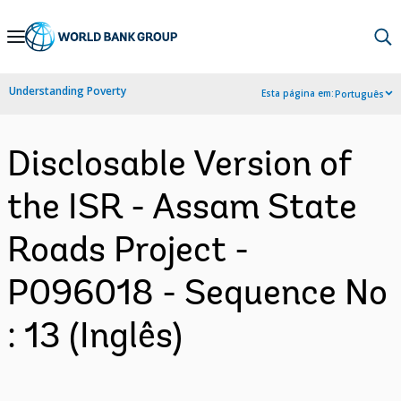
Skip
to
Main
Understanding Poverty
Esta página em:
Português
Navigation
Disclosable Version of
the ISR - Assam State
Roads Project -
P096018 - Sequence No
: 13 (Inglês)