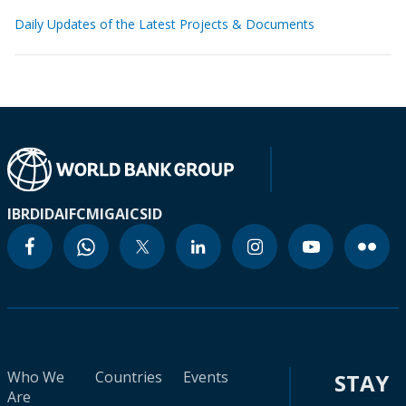
Daily Updates of the Latest Projects & Documents
IBRD
IDA
IFC
MIGA
ICSID
Who We
Countries
Events
STAY
Are